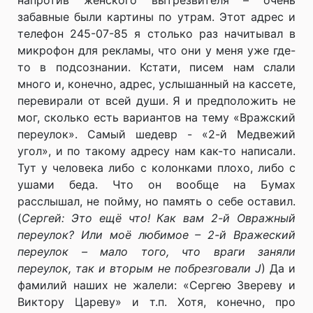
напротив женского вытрезвителя – очень
забавные были картины по утрам. Этот адрес и
телефон 245-07-85 я столько раз начитывал в
микрофон для рекламы, что они у меня уже где-
то в подсознании. Кстати, писем нам слали
много и, конечно, адрес, услышанный на кассете,
перевирали от всей души. Я и предположить не
мог, сколько есть вариантов на тему «Вражский
переулок». Самый шедевр - «2-й Медвежий
угол», и по такому адресу нам как-то написали.
Тут у человека либо с колонками плохо, либо с
ушами беда. Что он вообще на Бумах
расслышал, не пойму, но память о себе оставил.
(
Сергей: Это ещё что! Как вам 2-й Овражный
переулок? Или моё любимое – 2-й Вражеский
переулок – мало того, что враги заняли
переулок, так и вторым не побрезговали
J
) Да и
фамилий наших не жалели: «Сергею Звереву и
Виктору Цареву» и т.п. Хотя, конечно, про