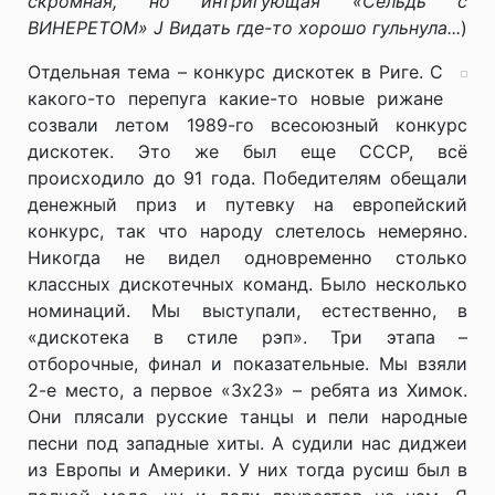
скромная, но интригующая «Сельдь с
ВИНЕРЕТОМ»
J
Видать где-то хорошо гульнула...
)
Отдельная тема – конкурс дискотек в Риге. С
какого-то перепуга какие-то новые рижане
созвали летом 1989-го всесоюзный конкурс
дискотек. Это же был еще СССР, всё
происходило до 91 года. Победителям обещали
денежный приз и путевку на европейский
конкурс, так что народу слетелось немеряно.
Никогда не видел одновременно столько
классных дискотечных команд. Было несколько
номинаций. Мы выступали, естественно, в
«дискотека в стиле рэп». Три этапа –
отборочные, финал и показательные. Мы взяли
2-е место, а первое «3х23» – ребята из Химок.
Они плясали русские танцы и пели народные
песни под западные хиты. А судили нас диджеи
из Европы и Америки. У них тогда русиш был в