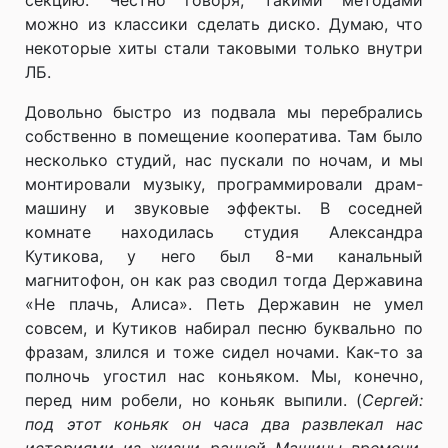
секцию. Честно говоря, такими методами
можно из классики сделать диско. Думаю, что
некоторые хиты стали таковыми только внутри
ЛБ.
Довольно быстро из подвала мы перебрались
собственно в помещение кооператива. Там было
несколько студий, нас пускали по ночам, и мы
монтировали музыку, программировали драм-
машину и звуковые эффекты. В соседней
комнате находилась студия Александра
Кутикова, у него был 8-ми канальный
магнитофон, он как раз сводил тогда Державина
«Не плачь, Алиса». Петь Державин не умел
совсем, и Кутиков набирал песню буквально по
фразам, злился и тоже сидел ночами. Как-то за
полночь угостил нас коньяком. Мы, конечно,
перед ним робели, но коньяк выпили. (
Сергей:
под этот коньяк он часа два развлекал нас