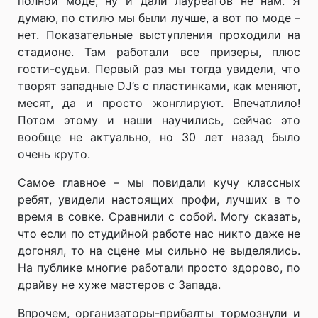
полной моде, ну и дали лауреатов не нам. Я
думаю, по стилю мы были лучше, а вот по моде –
нет. Показательные выступления проходили на
стадионе. Там работали все призеры, плюс
гости-судьи. Первый раз мы тогда увидели, что
творят западные DJ’s с пластинками, как меняют,
месят, да и просто жонглируют. Впечатлило!
Потом этому и наши научились, сейчас это
вообще не актуально, но 30 лет назад было
очень круто.
Самое главное – мы повидали кучу классных
ребят, увидели настоящих профи, лучших в то
время в совке. Сравнили с собой. Могу сказать,
что если по студийной работе нас никто даже не
догонял, то на сцене мы сильно не выделялись.
На публике многие работали просто здорово, по
драйву не хуже мастеров с Запада.
Впрочем, организаторы-прибалты тормознули и